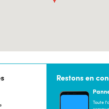
es
Restons en con
Pann
Toute l'
e