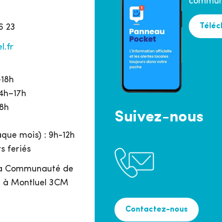
commune
Téléc
6 23
l.fr
h
–18h
14h–17h
18h
Suivez-nous
que mois) : 9h-12h
s feriés
 la Communauté de
 à Montluel 3CM
Contactez-nous