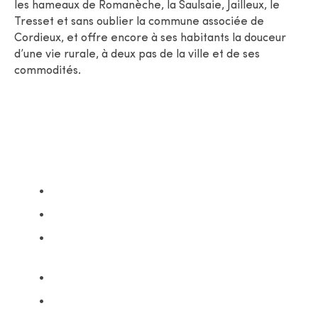
les hameaux de Romanèche, la Saulsaie, Jailleux, le
Tresset et sans oublier la commune associée de
Cordieux, et offre encore à ses habitants la douceur
d’une vie rurale, à deux pas de la ville et de ses
commodités.
Carte d'identité
Sa superficie : 40,1 km2
Son altitude : 198 m
Sa population : 7106 habitants dont 531
à Cordieux (au 01/01/19)
Ses logements : 3123 logements
Ses habitants : un(e) montluiste