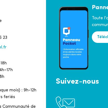
Pann
Toute l'
e
commune
Téléc
6 23
l.fr
h
–18h
14h–17h
18h
Suivez-nous
que mois) : 9h-12h
s feriés
 la Communauté de