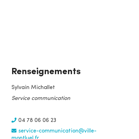
r
A chaque saison ses rendez-vous
l
incontournables, à ne rater sous
e
aucun prétexte.
s
i
t
e
Renseignements
Sylvain Michallet
Service communication
04 78 06 06 23
service-communication@ville-
montluel.fr