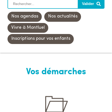
R
e
c
Nos agendas
Nos actualités
h
e
Vivre à Montluel
r
c
Inscriptions pour vos enfants
h
e
r
s
u
Vos démarches
r
l
e
s
i
t
e