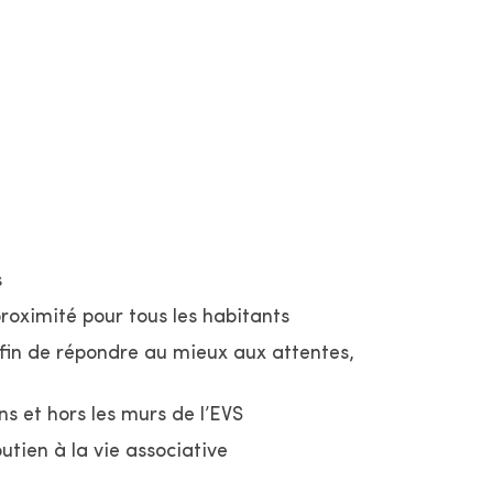
s initiatives favorisant le vivre-ensemble et
’est aussi un espace de citoyenneté où se
e de chacun.
s
proximité pour tous les habitants
fin de répondre au mieux aux attentes,
s et hors les murs de l’EVS
utien à la vie associative