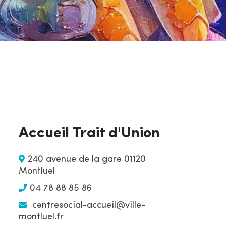
r
l
e
s
i
t
e
Accueil Trait d'Union
240 avenue de la gare 01120
Montluel
04 78 88 85 86
centresocial-accueil@ville-
montluel.fr