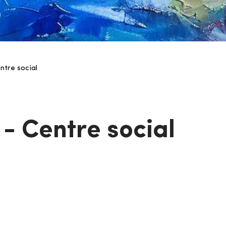
ntre social
 - Centre social
 et de vie sociale intergénérationnel, une
palité.
l s'attache à renforcer les liens sociaux et