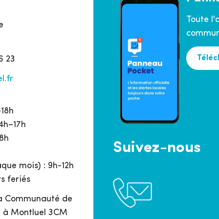
Toute l'
e
commune
Téléc
6 23
l.fr
h
–18h
14h–17h
18h
Suivez-nous
que mois) : 9h-12h
s feriés
 la Communauté de
 à Montluel 3CM