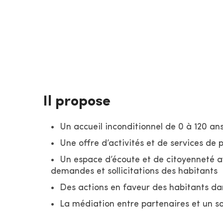
les solidarités de voisinage. Il coordonne le
la prise de responsabilités des habitants. C
partagent les connaissances et savoirs fair
Il propose
Un accueil inconditionnel de 0 à 120 an
Une offre d’activités et de services de 
Un espace d’écoute et de citoyenneté a
demandes et sollicitations des habitants
Des actions en faveur des habitants dan
La médiation entre partenaires et un so