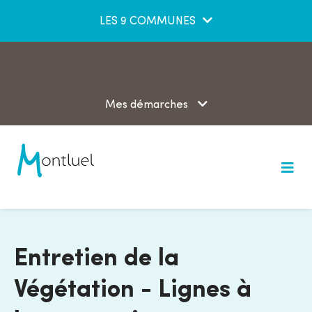
Aller au menu
Aller au contenu
LES 9 COMMUNES
Aller à la recherche
Mes démarches
M
e
n
u
Entretien de la
Végétation - Lignes à