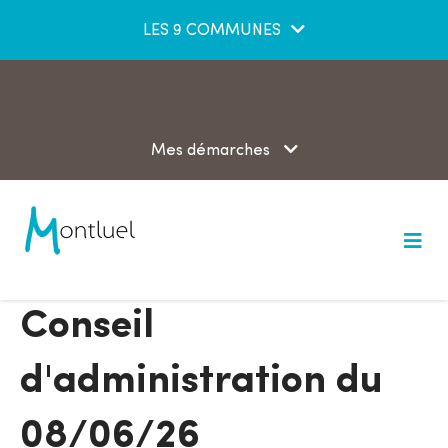
Aller au menu
Aller au contenu
LES 9 COMMUNES
Aller à la recherche
Mes démarches
M
e
n
u
Conseil
d'administration du
08/06/26