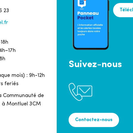
Téléc
6 23
l.fr
h
–18h
14h–17h
18h
Suivez-nous
que mois) : 9h-12h
s feriés
 la Communauté de
 à Montluel 3CM
Contactez-nous