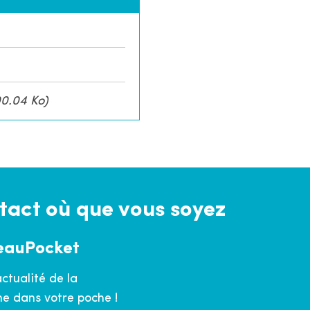
r
l
e
s
i
t
0.04 Ko)
e
tact où que vous soyez
eauPocket
actualité de la
 dans votre poche !