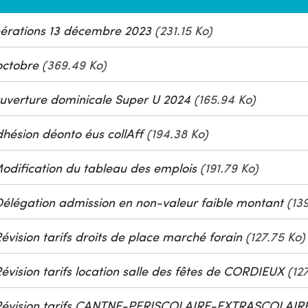
bérations 13 décembre 2023
(231.15 Ko)
octobre
(369.49 Ko)
uverture dominicale Super U 2024
(165.94 Ko)
hésion déonto éus collAff
(194.38 Ko)
odification du tableau des emplois
(191.79 Ko)
élégation admission en non-valeur faible montant
(139
vision tarifs droits de place marché forain
(127.75 Ko)
vision tarifs location salle des fêtes de CORDIEUX
(127
Révision tarifs CANTNE-PERISCOLAIRE-EXTRASCOLAIR