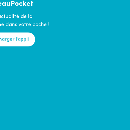
eauPocket
actualité de la
 dans votre poche !
harger l'appli