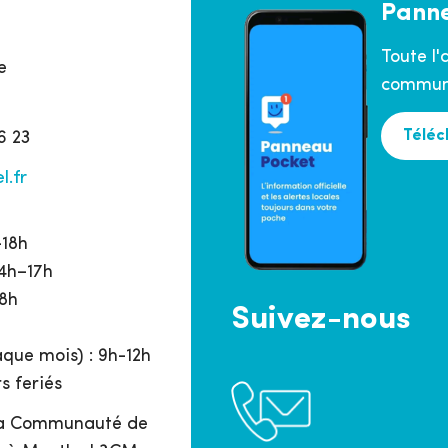
Pann
Toute l'
e
commune
Téléc
6 23
l.fr
h
–18h
14h–17h
18h
Suivez-nous
que mois) : 9h-12h
s feriés
 la Communauté de