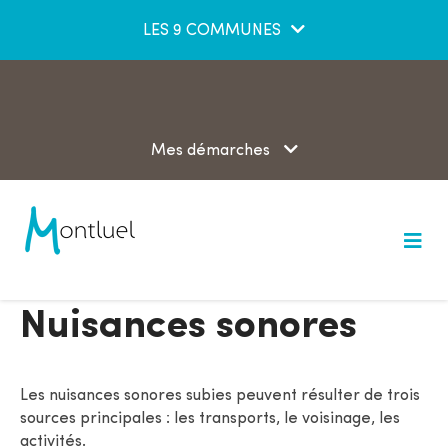
Aller au menu
Aller au contenu
LES 9 COMMUNES
Aller à la recherche
Mes démarches
M
e
n
u
Nuisances sonores
Les nuisances sonores subies peuvent résulter de trois
sources principales : les transports, le voisinage, les
activités.