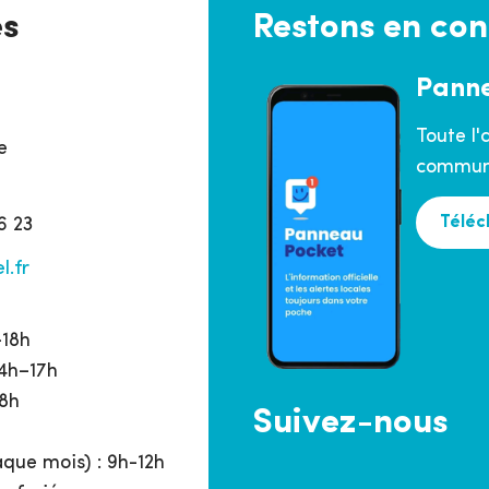
es
Restons en con
Pann
Toute l'
e
commune
Téléc
6 23
l.fr
h
–18h
14h–17h
18h
Suivez-nous
que mois) : 9h-12h