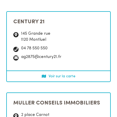
a
r
m
CENTURY 21
o
t
145 Grande rue
s
1120 Montluel
-
c
T
04 78 550 550
l
é
C
ag2875@century21.fr
é
l
o
s
é
u
p
r
Voir sur la carte
h
r
o
i
n
e
e
l
:
MULLER CONSEILS IMMOBILIERS
:
2 place Carnot