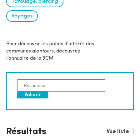
Tatouage, piercing
Voyages
Pour découvrir les points d’intérêt des
communes alentours, découvrez
l’annuaire de la 3CM
C
h
e
r
c
h
e
Résultats
Vue liste
|
r
p