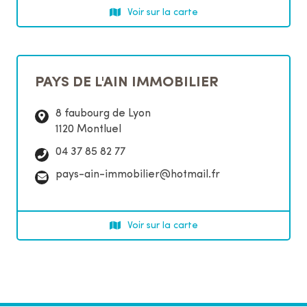
p
r
Voir sur la carte
h
r
o
i
n
e
e
l
:
PAYS DE L'AIN IMMOBILIER
:
8 faubourg de Lyon
1120 Montluel
T
04 37 85 82 77
é
C
pays-ain-immobilier@hotmail.fr
l
o
é
u
p
r
Voir sur la carte
h
r
o
i
n
e
e
l
:
: