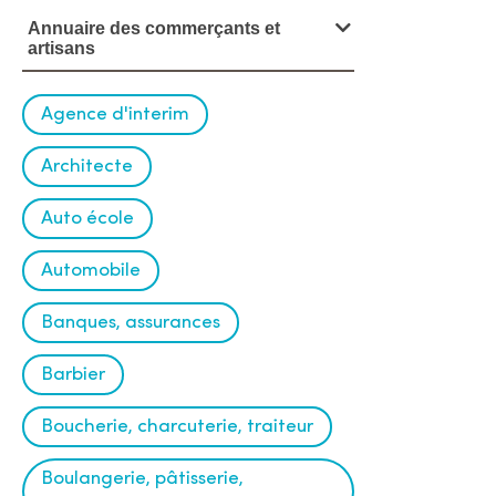
o
Annuaire des commerçants et
artisans
i
r
Agence d'interim
l
Architecte
'
Auto école
a
Automobile
n
n
Banques, assurances
u
Barbier
a
Boucherie, charcuterie, traiteur
i
Boulangerie, pâtisserie,