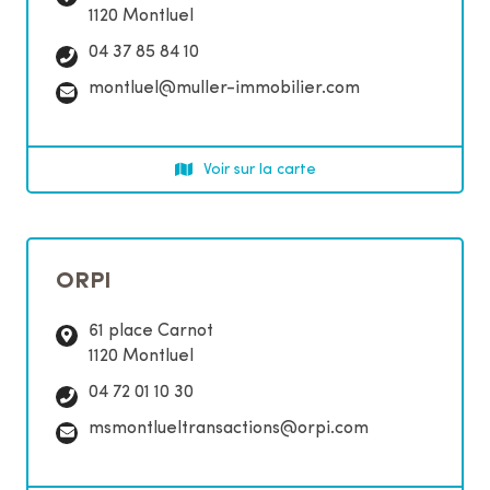
1120 Montluel
T
04 37 85 84 10
é
C
montluel@muller-immobilier.com
l
o
é
u
p
r
Voir sur la carte
h
r
o
i
n
e
e
l
:
ORPI
:
61 place Carnot
1120 Montluel
T
04 72 01 10 30
é
C
msmontlueltransactions@orpi.com
l
o
é
u