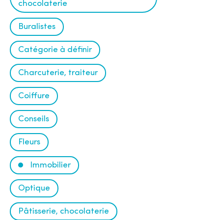
r
chocolaterie
e
Buralistes
Catégorie à définir
Charcuterie, traiteur
Coiffure
Conseils
Fleurs
Immobilier
Optique
Pâtisserie, chocolaterie