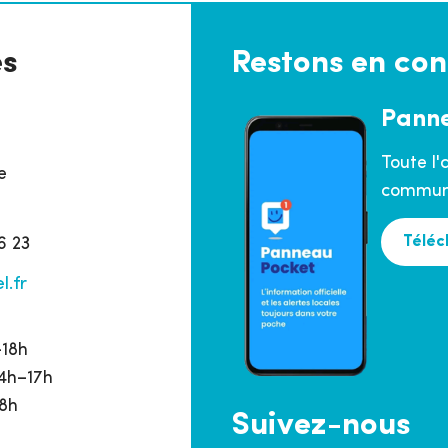
es
Restons en con
Pann
Toute l'
e
commune
Téléc
6 23
l.fr
h
–18h
14h–17h
18h
Suivez-nous