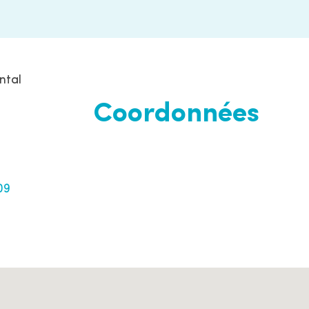
ntal
Coordonnées
09