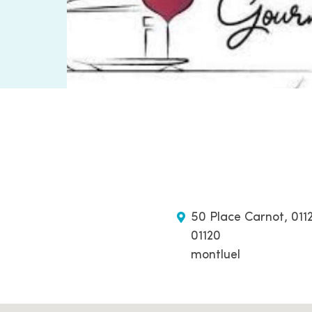
50 Place Carnot, 011
01120
montluel