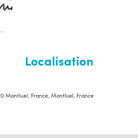
r
l
e
s
i
t
e
Localisation
20 Montluel, France, Montluel, France