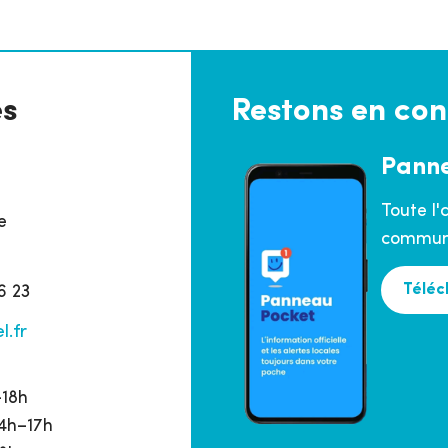
es
Restons en con
Pann
Toute l'
e
commune
Téléc
6 23
l.fr
h
–18h
14h–17h