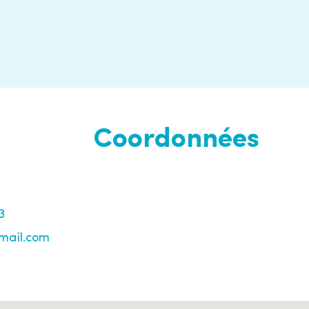
Coordonnées
3
ail.com