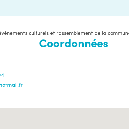
événements culturels et rassemblement de la commun
Coordonnées
94
otmail.fr