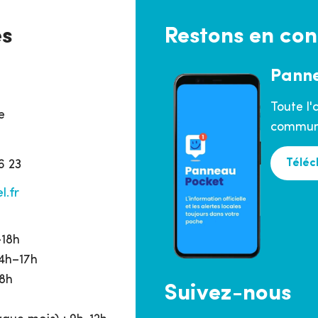
es
Restons en con
Pann
Toute l'
e
commune
Téléc
6 23
l.fr
h
–18h
14h–17h
18h
Suivez-nous