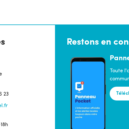
es
Restons en con
Pann
Toute l'
e
commune
Téléc
6 23
l.fr
h
–18h