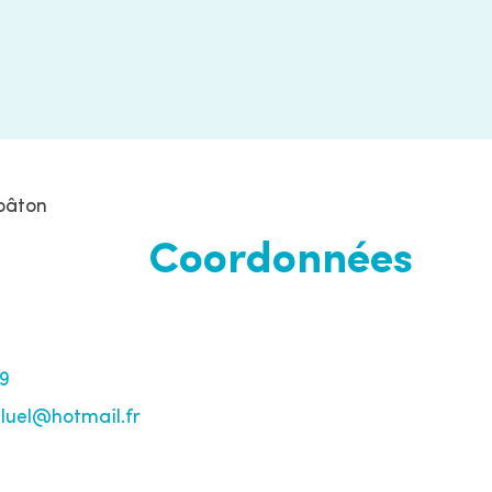
bâton
Coordonnées
99
tluel@hotmail.fr