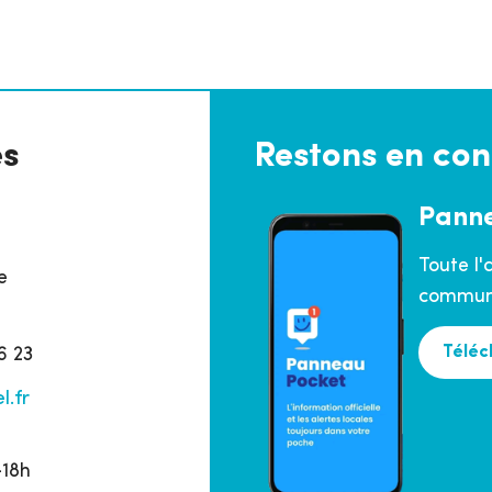
es
Restons en con
Pann
Toute l'
e
commune
Téléc
6 23
l.fr
h
–18h