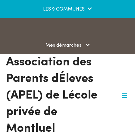
Aller au menu
Aller au contenu
LES 9 COMMUNES
Aller à la recherche
Mes démarches
Association des
Parents dÉleves
(APEL) de Lécole
M
e
privée de
n
u
Montluel